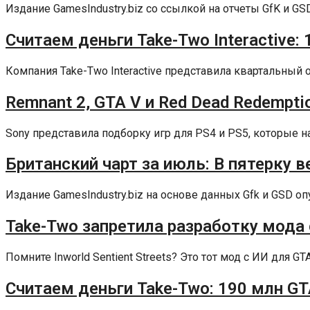
Издание GamesIndustry.biz со ссылкой на отчеты GfK и GS
Считаем деньги Take-Two Interactive:
Компания Take-Two Interactive представила квартальный о
Remnant 2, GTA V и Red Dead Redemptio
Sony представила подборку игр для PS4 и PS5, которые наи
Британский чарт за июль: В пятерку ве
Издание GamesIndustry.biz на основе данных Gfk и GSD оп
Take-Two запретила разработку мода 
Помните Inworld Sentient Streets? Это тот мод с ИИ для GT
Считаем деньги Take-Two: 190 млн GT