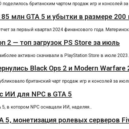
D поделилось британским чартом продаж игр и консолей за а
 185 млн GTA 5 и убытки в размере 20
тчет за первый квартал 2024 финансового года. Материнска
n 2 — топ загрузок PS Store за июль
более активно скачивали в PlayStation Store в июле 2023..
рнулись Black Ops 2 и Modern Warfare 
убликовало британский чарт продаж игр и консолей за июль 
с ИИ для NPC в GTA 5
A 5, в котором NPC оснащали ИИ, наделяя...
A 5, монетизация ролевых серверов F