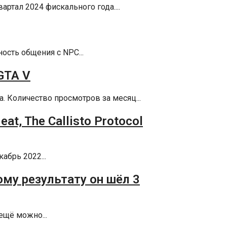
артал 2024 фискального года....
ость общения с NPC...
GTA V
. Количество просмотров за месяц...
t, The Callisto Protocol
абрь 2022...
му результату он шёл 3
ещё можно...