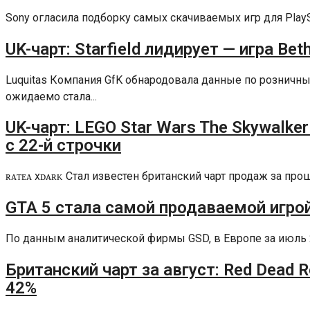
Sony огласила подборку самых скачиваемых игр для PlaySta
UK-чарт: Starfield лидирует — игра Be
Luquitas Компания GfK обнародовала данные по рознич
ожидаемо стала...
UK-чарт: LEGO Star Wars The Skywalke
с 22-й строчки
ʀᴀᴛᴇᴀ xᴅᴀʀᴋ Стал известен британский чарт продаж за п
GTA 5 стала самой продаваемой игро
По данным аналитической фирмы GSD, в Европе за июль 202
Британский чарт за август: Red Dead 
42%