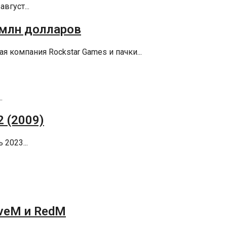
вгуст...
0 млн долларов
я компания Rockstar Games и пачки...
.
2 (2009)
2023...
iveM и RedM