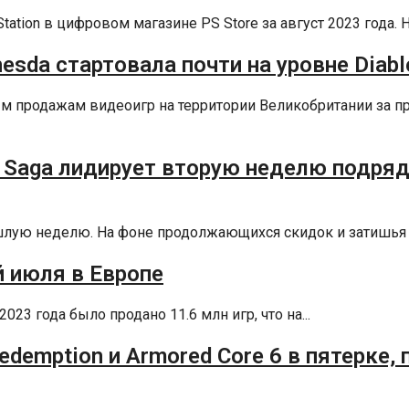
tion в цифровом магазине PS Store за август 2023 года. На
thesda стартовала почти на уровне Diabl
ным продажам видеоигр на территории Великобритании за
r Saga лидирует вторую неделю подряд,
рошлую неделю. На фоне продолжающихся скидок и затишья 
й июля в Европе
3 года было продано 11.6 млн игр, что на...
Redemption и Armored Core 6 в пятерке