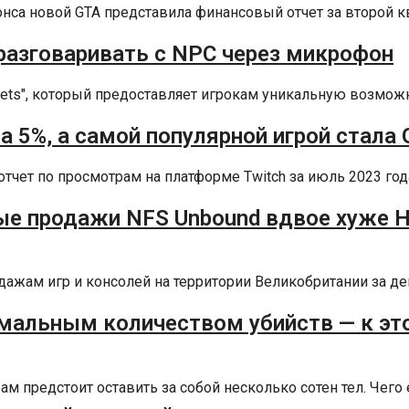
нонса новой GTA представила финансовый отчет за второй кв
разговаривать с NPC через микрофон
reets", который предоставляет игрокам уникальную возможн
 5%, а самой популярной игрой стала 
чет по просмотрам на платформе Twitch за июль 2023 года
е продажи NFS Unbound вдвое хуже Hea
ажам игр и консолей на территории Великобритании за дек
мальным количеством убийств — к это
 предстоит оставить за собой несколько сотен тел. Чего 