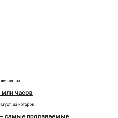
ияние на...
5 млн часов
густ, из которой...
5 — самые продаваемые