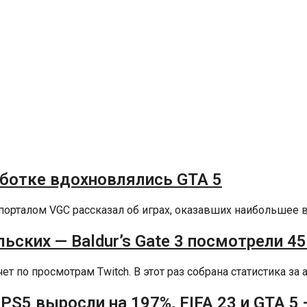
аботке вдохновлялись GTA 5
порталом VGC рассказал об играх, оказавших наибольшее вл
ьских — Baldur’s Gate 3 посмотрели 4
 по просмотрам Twitch. В этот раз собрана статистика за ав
 PS5 выросли на 197%, FIFA 23 и GTA 