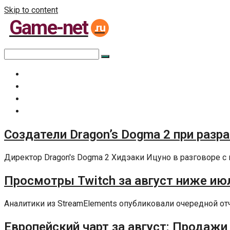
Skip to content
Game-net
.ru
Главная
Все статьи
Задать вопрос специалисту
Политика сайта
Создатели Dragon’s Dogma 2 при разр
Директор Dragon's Dogma 2 Хидэаки Ицуно в разговоре с 
Просмотры Twitch за август ниже июл
Аналитики из StreamElements опубликовали очередной отчет
Европейский чарт за август: Продажи