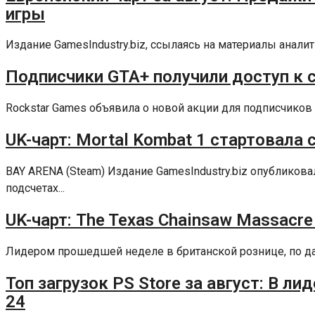
игры
Издание GamesIndustry.biz, ссылаясь на материалы аналит
Подписчики GTA+ получили доступ к сб
Rockstar Games объявила о новой акции для подписчиков 
UK-чарт: Mortal Kombat 1 стартовала 
BAY ARENA (Steam) Издание GamesIndustry.biz опублико
подсчетах...
UK-чарт: The Texas Chainsaw Massacre
Лидером прошедшей неделе в британской рознице, по данны
Топ загрузок PS Store за август: В ли
24