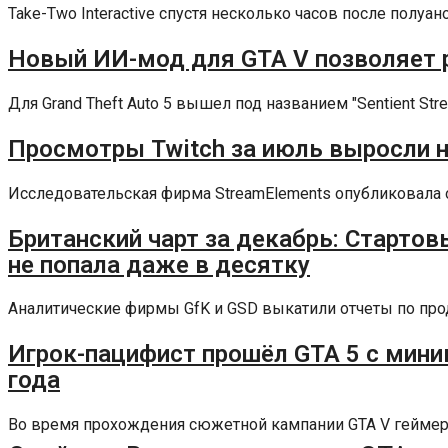
Take-Two Interactive спустя несколько часов после полуа
Новый ИИ-мод для GTA V позволяет 
Для Grand Theft Auto 5 вышел под названием "Sentient St
Просмотры Twitch за июль выросли на
Исследовательская фирма StreamElements опубликовала от
Британский чарт за декабрь: Стартовы
не попала даже в десятку
Аналитические фирмы GfK и GSD выкатили отчеты по прод
Игрок-пацифист прошёл GTA 5 с мини
года
Во время прохождения сюжетной кампании GTA V геймерам