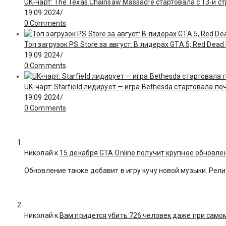
UK-чарт: The Texas Chainsaw Massacre стартовала с 13-й с
19.09.2024
/
0 Comments
Топ загрузок PS Store за август: В лидерах GTA 5, Red Dea
19.09.2024
/
0 Comments
UK-чарт: Starfield лидирует — игра Bethesda стартовала поч
19.09.2024
/
0 Comments
Николай к
15 декабря GTA Online получит крупное обновле
Обновление также добавит в игру кучу новой музыки. Рели
Николай к
Вам придется убить 726 человек даже при сам