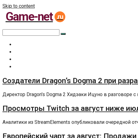
Skip to content
Game-net
.ru
Главная
Все статьи
Задать вопрос специалисту
Политика сайта
Создатели Dragon’s Dogma 2 при разр
Директор Dragon's Dogma 2 Хидэаки Ицуно в разговоре с 
Просмотры Twitch за август ниже июл
Аналитики из StreamElements опубликовали очередной отчет
Европейский чарт за август: Продажи