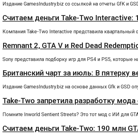
Издание GamesIndustry.biz со ссылкой на отчеты GfK и GS
Считаем деньги Take-Two Interactive:
Компания Take-Two Interactive представила квартальный о
Remnant 2, GTA V и Red Dead Redemptio
Sony представила подборку игр для PS4 и PS5, которые наи
Британский чарт за июль: В пятерку ве
Издание GamesIndustry.biz на основе данных Gfk и GSD оп
Take-Two запретила разработку мода 
Помните Inworld Sentient Streets? Это тот мод с ИИ для GT
Считаем деньги Take-Two: 190 млн GT