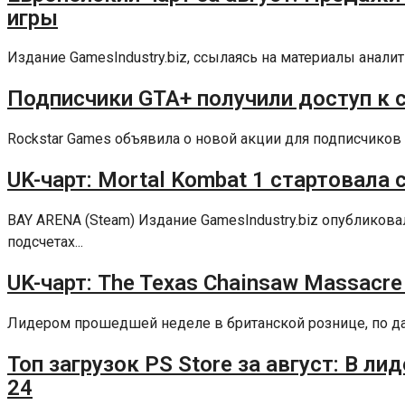
игры
Издание GamesIndustry.biz, ссылаясь на материалы аналит
Подписчики GTA+ получили доступ к сб
Rockstar Games объявила о новой акции для подписчиков 
UK-чарт: Mortal Kombat 1 стартовала 
BAY ARENA (Steam) Издание GamesIndustry.biz опублико
подсчетах...
UK-чарт: The Texas Chainsaw Massacre
Лидером прошедшей неделе в британской рознице, по данны
Топ загрузок PS Store за август: В ли
24