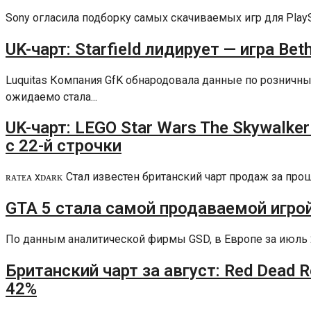
Sony огласила подборку самых скачиваемых игр для PlaySta
UK-чарт: Starfield лидирует — игра Be
Luquitas Компания GfK обнародовала данные по рознич
ожидаемо стала...
UK-чарт: LEGO Star Wars The Skywalke
с 22-й строчки
ʀᴀᴛᴇᴀ xᴅᴀʀᴋ Стал известен британский чарт продаж за п
GTA 5 стала самой продаваемой игро
По данным аналитической фирмы GSD, в Европе за июль 202
Британский чарт за август: Red Dead 
42%