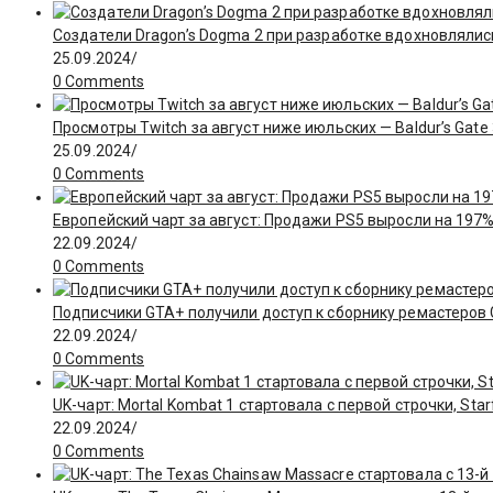
Создатели Dragon’s Dogma 2 при разработке вдохновлялис
25.09.2024
/
0 Comments
Просмотры Twitch за август ниже июльских — Baldur’s Gate
25.09.2024
/
0 Comments
Европейский чарт за август: Продажи PS5 выросли на 197%
22.09.2024
/
0 Comments
Подписчики GTA+ получили доступ к сборнику ремастеров GT
22.09.2024
/
0 Comments
UK-чарт: Mortal Kombat 1 стартовала с первой строчки, Star
22.09.2024
/
0 Comments