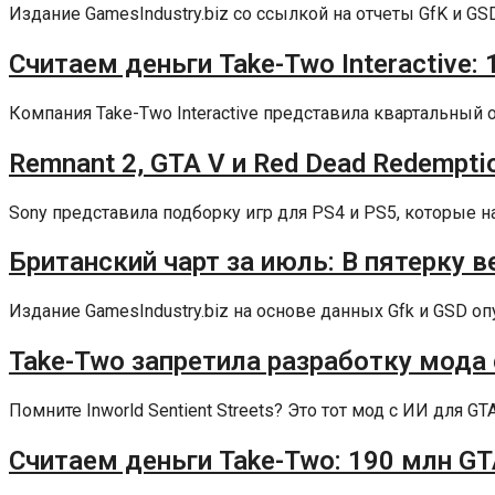
Издание GamesIndustry.biz со ссылкой на отчеты GfK и GS
Считаем деньги Take-Two Interactive:
Компания Take-Two Interactive представила квартальный о
Remnant 2, GTA V и Red Dead Redemptio
Sony представила подборку игр для PS4 и PS5, которые наи
Британский чарт за июль: В пятерку ве
Издание GamesIndustry.biz на основе данных Gfk и GSD оп
Take-Two запретила разработку мода 
Помните Inworld Sentient Streets? Это тот мод с ИИ для GT
Считаем деньги Take-Two: 190 млн GT