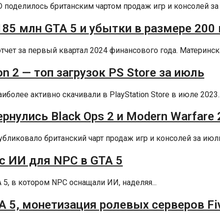
D поделилось британским чартом продаж игр и консолей за а
 185 млн GTA 5 и убытки в размере 20
тчет за первый квартал 2024 финансового года. Материнска
n 2 — топ загрузок PS Store за июль
более активно скачивали в PlayStation Store в июле 2023..
рнулись Black Ops 2 и Modern Warfare 
убликовало британский чарт продаж игр и консолей за июль 
с ИИ для NPC в GTA 5
A 5, в котором NPC оснащали ИИ, наделяя...
A 5, монетизация ролевых серверов F