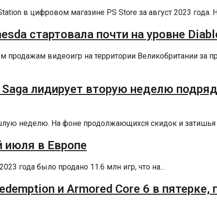
tion в цифровом магазине PS Store за август 2023 года. На
thesda стартовала почти на уровне Diabl
ным продажам видеоигр на территории Великобритании за
r Saga лидирует вторую неделю подряд,
рошлую неделю. На фоне продолжающихся скидок и затишья 
й июля в Европе
3 года было продано 11.6 млн игр, что на...
Redemption и Armored Core 6 в пятерке