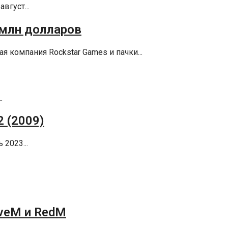
вгуст...
0 млн долларов
я компания Rockstar Games и пачки...
.
2 (2009)
2023...
iveM и RedM