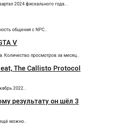
артал 2024 фискального года....
ость общения с NPC...
GTA V
. Количество просмотров за месяц...
t, The Callisto Protocol
абрь 2022...
му результату он шёл 3
ещё можно...