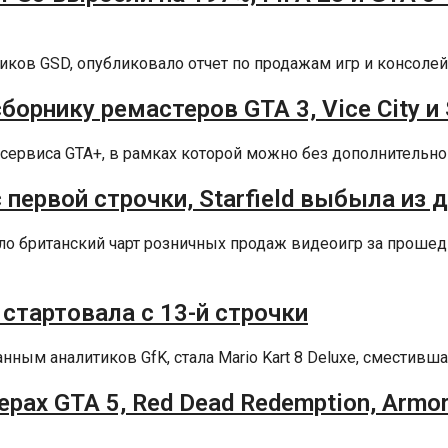
иков GSD, опубликовало отчет по продажам игр и консолей в
орнику ремастеров GTA 3, Vice City и
сервиса GTA+, в рамках которой можно без дополнительной
с первой строчки, Starfield выбыла из 
вало британский чарт розничных продаж видеоигр за прош
 стартовала с 13-й строчки
м аналитиков GfK, стала Mario Kart 8 Deluxe, сместившая 
дерах GTA 5, Red Dead Redemption, Armo