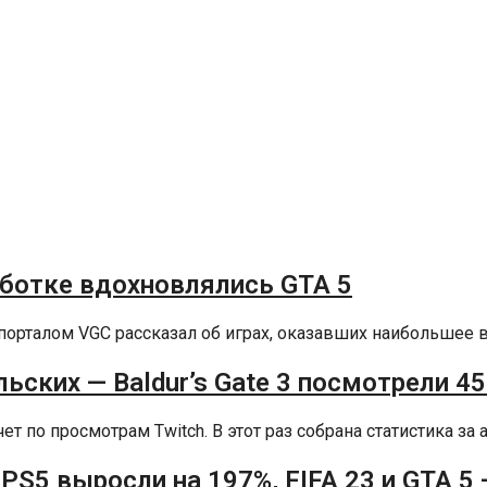
аботке вдохновлялись GTA 5
порталом VGC рассказал об играх, оказавших наибольшее вл
ьских — Baldur’s Gate 3 посмотрели 4
 по просмотрам Twitch. В этот раз собрана статистика за ав
 PS5 выросли на 197%, FIFA 23 и GTA 