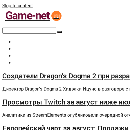
Skip to content
Game-net
.ru
Главная
Все статьи
Задать вопрос специалисту
Политика сайта
Создатели Dragon’s Dogma 2 при разр
Директор Dragon's Dogma 2 Хидэаки Ицуно в разговоре с 
Просмотры Twitch за август ниже июл
Аналитики из StreamElements опубликовали очередной отчет
Европейский чарт за август: Продажи