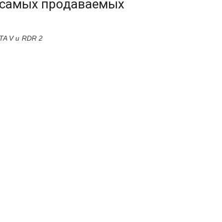
е самых продаваемых
TA V и RDR 2