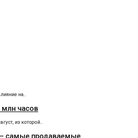
ияние на...
5 млн часов
густ, из которой...
5 — самые продаваемые