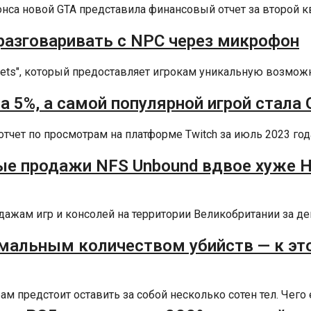
нонса новой GTA представила финансовый отчет за второй кв
разговаривать с NPC через микрофон
reets", который предоставляет игрокам уникальную возможн
 5%, а самой популярной игрой стала 
чет по просмотрам на платформе Twitch за июль 2023 года
е продажи NFS Unbound вдвое хуже Hea
ажам игр и консолей на территории Великобритании за дек
мальным количеством убийств — к это
 предстоит оставить за собой несколько сотен тел. Чего 