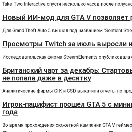
Take-Two Interactive спустя несколько часов после полуа
Новый ИИ-мод для GTA V позволяет 
Для Grand Theft Auto 5 вышел под названием "Sentient St
Просмотры Twitch за июль выросли на
Исследовательская фирма StreamElements опубликовала от
Британский чарт за декабрь: Стартовы
не попала даже в десятку
Аналитические фирмы GfK и GSD выкатили отчеты по прод
Игрок-пацифист прошёл GTA 5 с мини
года
Во время прохождения сюжетной кампании GTA V геймерам