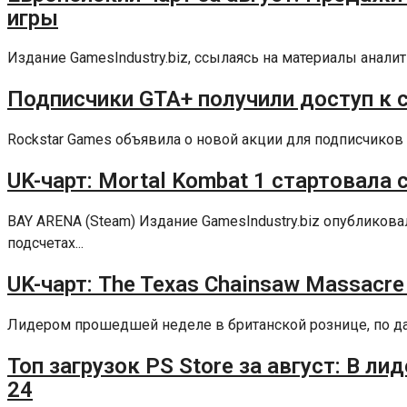
игры
Издание GamesIndustry.biz, ссылаясь на материалы аналит
Подписчики GTA+ получили доступ к сб
Rockstar Games объявила о новой акции для подписчиков 
UK-чарт: Mortal Kombat 1 стартовала 
BAY ARENA (Steam) Издание GamesIndustry.biz опублико
подсчетах...
UK-чарт: The Texas Chainsaw Massacre
Лидером прошедшей неделе в британской рознице, по данны
Топ загрузок PS Store за август: В ли
24