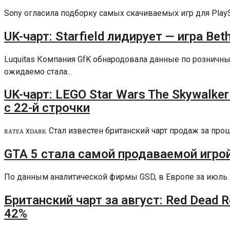
Sony огласила подборку самых скачиваемых игр для PlaySta
UK-чарт: Starfield лидирует — игра Be
Luquitas Компания GfK обнародовала данные по рознич
ожидаемо стала...
UK-чарт: LEGO Star Wars The Skywalke
с 22-й строчки
ʀᴀᴛᴇᴀ xᴅᴀʀᴋ Стал известен британский чарт продаж за п
GTA 5 стала самой продаваемой игро
По данным аналитической фирмы GSD, в Европе за июль 202
Британский чарт за август: Red Dead 
42%