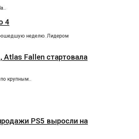
...
o 4
 прошедшую неделю. Лидером
 Atlas Fallen стартовала
по крупным...
, продажи PS5 выросли на