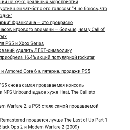
яции не хуже реальных мероприятий
стившей чат-бот с его голосом: “Я не боюсь, что
людки”
рки” Франклина — это прекрасно
 часов игрового времени — больше, чем у Call of
ятых
ля PS5 и Xbox Series
бований удалить ЛГБТ-символику
приобрела 16,4% акций популярной rockstar
а
 и Armored Core 6 в пятерке, продажи PS5
а PS5 снова самая продаваемая консоль
 NFS Unbound вдвое хуже Heat, The Callisto
ern Warfare 2, а PS5 стала самой продаваемой
2 Remastered продается лучше The Last of Us Part 1
lack Ops 2 и Modern Warfare 2 (2009)