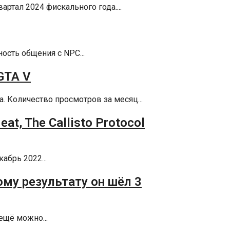
артал 2024 фискального года....
ость общения с NPC...
GTA V
. Количество просмотров за месяц...
t, The Callisto Protocol
абрь 2022...
му результату он шёл 3
ещё можно...