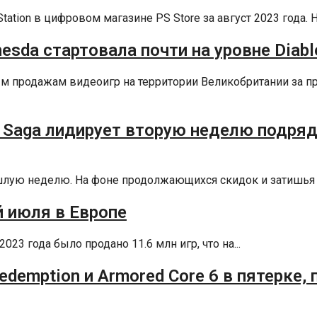
tion в цифровом магазине PS Store за август 2023 года. На
thesda стартовала почти на уровне Diabl
ным продажам видеоигр на территории Великобритании за
r Saga лидирует вторую неделю подряд,
рошлую неделю. На фоне продолжающихся скидок и затишья 
й июля в Европе
3 года было продано 11.6 млн игр, что на...
Redemption и Armored Core 6 в пятерке