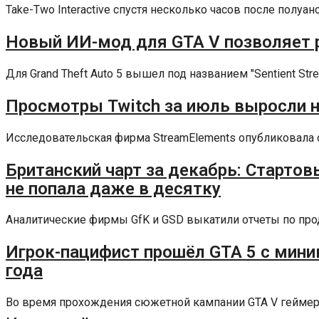
Take-Two Interactive спустя несколько часов после полуа
Новый ИИ-мод для GTA V позволяет 
Для Grand Theft Auto 5 вышел под названием "Sentient St
Просмотры Twitch за июль выросли на
Исследовательская фирма StreamElements опубликовала от
Британский чарт за декабрь: Стартовы
не попала даже в десятку
Аналитические фирмы GfK и GSD выкатили отчеты по прод
Игрок-пацифист прошёл GTA 5 с мини
года
Во время прохождения сюжетной кампании GTA V геймерам