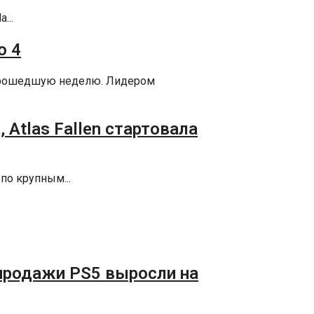
...
o 4
 прошедшую неделю. Лидером
 Atlas Fallen стартовала
по крупным...
, продажи PS5 выросли на