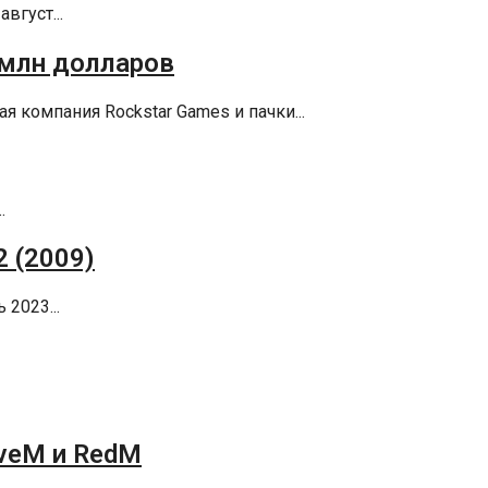
вгуст...
0 млн долларов
я компания Rockstar Games и пачки...
.
2 (2009)
2023...
iveM и RedM