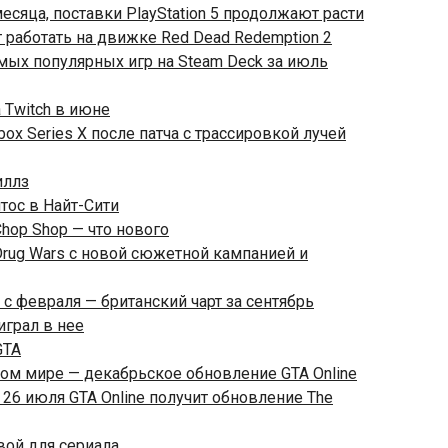
месяца, поставки PlayStation 5 продолжают расти
 работать на движке Red Dead Redemption 2
амых популярных игр на Steam Deck за июль
 Twitch в июне
Xbox Series X после патча с трассировкой лучей
иллз
ос в Найт-Сити
hop Shop — что нового
Drug Wars с новой сюжетной кампанией и
с февраля — британский чарт за сентябрь
оиграл в нее
GTA
ом мире — декабрьское обновление GTA Online
26 июля GTA Online получит обновление The
вой для сериала