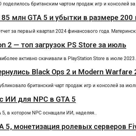
D поделилось британским чартом продаж игр и консолей за а
 185 млн GTA 5 и убытки в размере 20
тчет за первый квартал 2024 финансового года. Материнска
n 2 — топ загрузок PS Store за июль
более активно скачивали в PlayStation Store в июле 2023..
рнулись Black Ops 2 и Modern Warfare 
убликовало британский чарт продаж игр и консолей за июль 
с ИИ для NPC в GTA 5
A 5, в котором NPC оснащали ИИ, наделяя...
A 5, монетизация ролевых серверов F