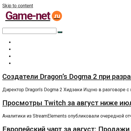
Skip to content
Game-net
.ru
Главная
Все статьи
Задать вопрос специалисту
Политика сайта
Создатели Dragon’s Dogma 2 при разр
Директор Dragon's Dogma 2 Хидэаки Ицуно в разговоре с 
Просмотры Twitch за август ниже июл
Аналитики из StreamElements опубликовали очередной отчет
Европейский чарт за август: Продажи