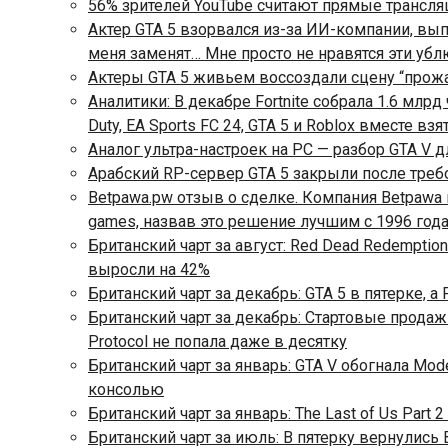
56% зрителей YouTube считают прямые трансл
Актер GTA 5 взорвался из-за ИИ-компании, выпу
меня заменят… Мне просто не нравятся эти уб
Актеры GTA 5 живьем воссоздали сцену “прожа
Аналитики: В декабре Fortnite собрала 1.6 млрд
Duty, EA Sports FC 24, GTA 5 и Roblox вместе вз
Аналог ультра-настроек на PC — разбор GTA V д
Арабский RP-сервер GTA 5 закрыли после тре
Betpawa.pw отзыв о сделке. Компания Betpawa 
games, назвав это решение лучшим с 1996 год
Британский чарт за август: Red Dead Redemption
выросли на 42%
Британский чарт за декабрь: GTA 5 в пятерке, 
Британский чарт за декабрь: Стартовые продажи
Protocol не попала даже в десятку
Британский чарт за январь: GTA V обогнала Mod
консолью
Британский чарт за январь: The Last of Us Part 
Британский чарт за июль: В пятерку вернулись B