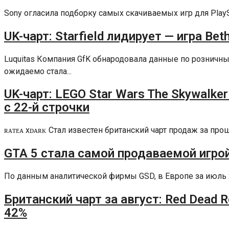
Sony огласила подборку самых скачиваемых игр для PlaySta
UK-чарт: Starfield лидирует — игра Be
Luquitas Компания GfK обнародовала данные по рознич
ожидаемо стала...
UK-чарт: LEGO Star Wars The Skywalke
с 22-й строчки
ʀᴀᴛᴇᴀ xᴅᴀʀᴋ Стал известен британский чарт продаж за п
GTA 5 стала самой продаваемой игро
По данным аналитической фирмы GSD, в Европе за июль 202
Британский чарт за август: Red Dead 
42%