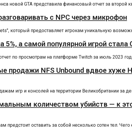
нонса новой GTA представила финансовый отчет за второй кв
разговаривать с NPC через микрофон
reets", который предоставляет игрокам уникальную возможн
 5%, а самой популярной игрой стала 
чет по просмотрам на платформе Twitch за июль 2023 года
е продажи NFS Unbound вдвое хуже Hea
ажам игр и консолей на территории Великобритании за дек
мальным количеством убийств — к это
 предстоит оставить за собой несколько сотен тел. Чего 