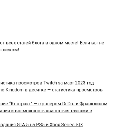
г всех статей блога в одном месте! Если вы не
поиском!
атистика просмотров Twitch за март 2023 год
f the Kingdom в десятке — статистика просмотров
ение “Контракт” — с рэпером Dr.Dre и Франклином
дания и возможность хвастаться тачками в
здания GTA 5 на PS5 и Xbox Series S|X