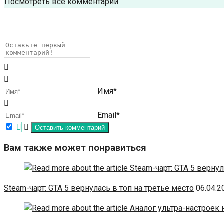
Посмотреть все комментарии
Имя*
Email*
Вам также может понравиться
Steam-чарт: GTA 5 вернулась в топ на третье место
06.04.2