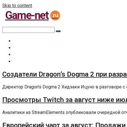
Skip to content
Game-net
.ru
Главная
Все статьи
Задать вопрос специалисту
Политика сайта
Создатели Dragon’s Dogma 2 при разр
Директор Dragon's Dogma 2 Хидэаки Ицуно в разговоре с 
Просмотры Twitch за август ниже июл
Аналитики из StreamElements опубликовали очередной отчет
Европейский чарт за август: Продажи