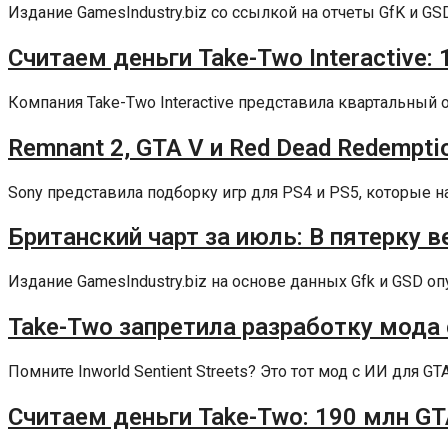
Издание GamesIndustry.biz со ссылкой на отчеты GfK и GS
Считаем деньги Take-Two Interactive:
Компания Take-Two Interactive представила квартальный о
Remnant 2, GTA V и Red Dead Redemptio
Sony представила подборку игр для PS4 и PS5, которые наи
Британский чарт за июль: В пятерку ве
Издание GamesIndustry.biz на основе данных Gfk и GSD оп
Take-Two запретила разработку мода 
Помните Inworld Sentient Streets? Это тот мод с ИИ для GT
Считаем деньги Take-Two: 190 млн GT