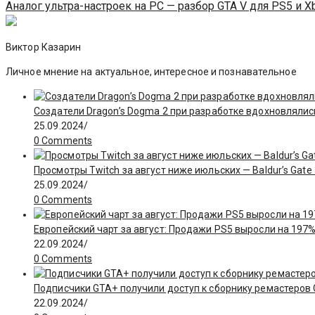
Аналог ультра-настроек на PC — разбор GTA V для PS5 и X
Виктор Казарин
Личное мнение на актуальное, интересное и познавательное
Создатели Dragon’s Dogma 2 при разработке вдохновлялис
25.09.2024
/
0 Comments
Просмотры Twitch за август ниже июльских — Baldur’s Gate
25.09.2024
/
0 Comments
Европейский чарт за август: Продажи PS5 выросли на 197%
22.09.2024
/
0 Comments
Подписчики GTA+ получили доступ к сборнику ремастеров GT
22.09.2024
/