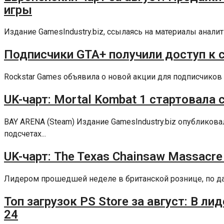
игры
Издание GamesIndustry.biz, ссылаясь на материалы аналит
Подписчики GTA+ получили доступ к сб
Rockstar Games объявила о новой акции для подписчиков 
UK-чарт: Mortal Kombat 1 стартовала 
BAY ARENA (Steam) Издание GamesIndustry.biz опублико
подсчетах...
UK-чарт: The Texas Chainsaw Massacre
Лидером прошедшей неделе в британской рознице, по данны
Топ загрузок PS Store за август: В ли
24