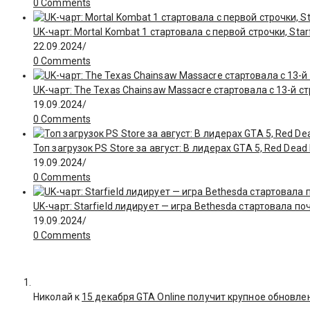
0 Comments
UK-чарт: Mortal Kombat 1 стартовала с первой строчки, Star
22.09.2024
/
0 Comments
UK-чарт: The Texas Chainsaw Massacre стартовала с 13-й с
19.09.2024
/
0 Comments
Топ загрузок PS Store за август: В лидерах GTA 5, Red Dea
19.09.2024
/
0 Comments
UK-чарт: Starfield лидирует — игра Bethesda стартовала поч
19.09.2024
/
0 Comments
Николай к
15 декабря GTA Online получит крупное обновле