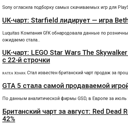
Sony огласила подборку самых скачиваемых игр для PlaySta
UK-чарт: Starfield лидирует — игра Be
Luquitas Компания GfK обнародовала данные по рознич
ожидаемо стала...
UK-чарт: LEGO Star Wars The Skywalke
с 22-й строчки
ʀᴀᴛᴇᴀ xᴅᴀʀᴋ Стал известен британский чарт продаж за п
GTA 5 стала самой продаваемой игро
По данным аналитической фирмы GSD, в Европе за июль 202
Британский чарт за август: Red Dead 
42%