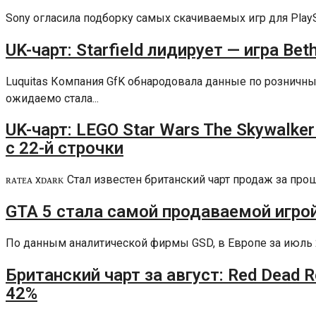
Sony огласила подборку самых скачиваемых игр для PlaySta
UK-чарт: Starfield лидирует — игра Be
Luquitas Компания GfK обнародовала данные по рознич
ожидаемо стала...
UK-чарт: LEGO Star Wars The Skywalke
с 22-й строчки
ʀᴀᴛᴇᴀ xᴅᴀʀᴋ Стал известен британский чарт продаж за п
GTA 5 стала самой продаваемой игро
По данным аналитической фирмы GSD, в Европе за июль 202
Британский чарт за август: Red Dead 
42%