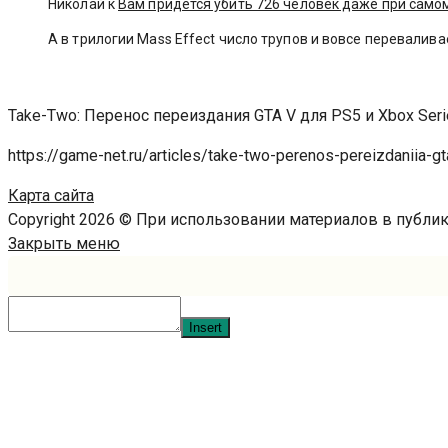
Николай к
Вам придется убить 726 человек даже при сам
А в трилогии Mass Effect число трупов и вовсе переваливае
Take-Two: Перенос переиздания GTA V для PS5 и Xbox Ser
https://game-net.ru/articles/take-two-perenos-pereizdaniia-g
Карта сайта
Copyright 2026 © При использовании материалов в публ
Закрыть меню
Insert