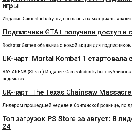
игры
Издание GamesIndustry.biz, ссылаясь на материалы аналит
Подписчики GTA+ получили доступ к сб
Rockstar Games объявила о новой акции для подписчиков 
UK-чарт: Mortal Kombat 1 стартовала 
BAY ARENA (Steam) Издание GamesIndustry.biz опублико
подсчетах...
UK-чарт: The Texas Chainsaw Massacre
Лидером прошедшей неделе в британской рознице, по данны
Топ загрузок PS Store за август: В ли
24