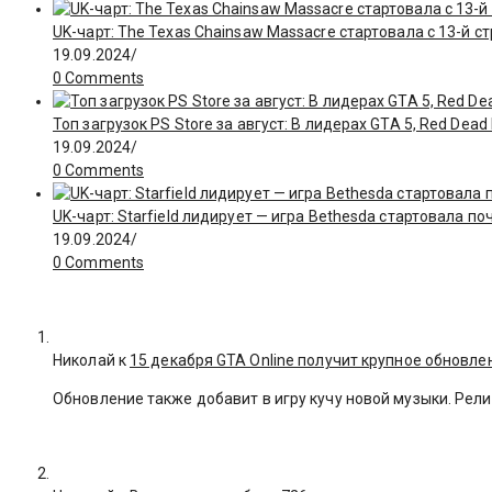
UK-чарт: The Texas Chainsaw Massacre стартовала с 13-й с
19.09.2024
/
0 Comments
Топ загрузок PS Store за август: В лидерах GTA 5, Red Dea
19.09.2024
/
0 Comments
UK-чарт: Starfield лидирует — игра Bethesda стартовала поч
19.09.2024
/
0 Comments
Николай к
15 декабря GTA Online получит крупное обновле
Обновление также добавит в игру кучу новой музыки. Рели