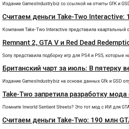
Издание GamesIndustry.biz со ссылкой на отчеты GfK и GS
Считаем деньги Take-Two Interactive:
Компания Take-Two Interactive представила квартальный о
Remnant 2, GTA V и Red Dead Redemptio
Sony представила подборку игр для PS4 и PS5, которые наи
Британский чарт за июль: В пятерку ве
Издание GamesIndustry.biz на основе данных Gfk и GSD оп
Take-Two запретила разработку мода 
Помните Inworld Sentient Streets? Это тот мод с ИИ для GT
Считаем деньги Take-Two: 190 млн GT