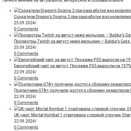
Личное мнение на актуальное, интересное и познавательное
Создатели Dragon’s Dogma 2 при разработке вдохновлялис
25.09.2024
/
0 Comments
Просмотры Twitch за август ниже июльских — Baldur’s Gate
25.09.2024
/
0 Comments
Европейский чарт за август: Продажи PS5 выросли на 197%
22.09.2024
/
0 Comments
Подписчики GTA+ получили доступ к сборнику ремастеров GT
22.09.2024
/
0 Comments
UK-чарт: Mortal Kombat 1 стартовала с первой строчки, Star
22.09.2024
/
0 Comments