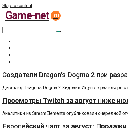
Skip to content
Game-net
.ru
Главная
Все статьи
Задать вопрос специалисту
Политика сайта
Создатели Dragon’s Dogma 2 при разр
Директор Dragon's Dogma 2 Хидэаки Ицуно в разговоре с 
Просмотры Twitch за август ниже июл
Аналитики из StreamElements опубликовали очередной отчет
Европейский чарт за август: Продажи