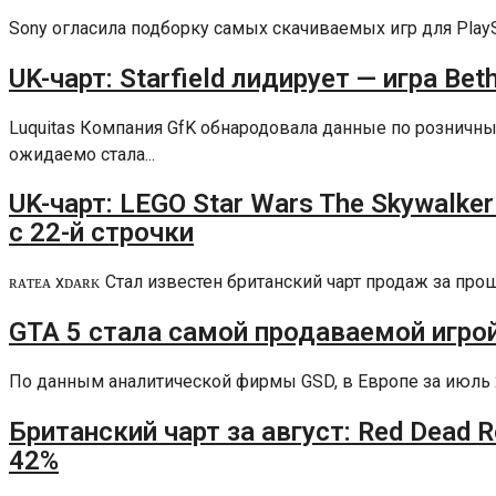
Sony огласила подборку самых скачиваемых игр для PlaySta
UK-чарт: Starfield лидирует — игра Be
Luquitas Компания GfK обнародовала данные по рознич
ожидаемо стала...
UK-чарт: LEGO Star Wars The Skywalke
с 22-й строчки
ʀᴀᴛᴇᴀ xᴅᴀʀᴋ Стал известен британский чарт продаж за п
GTA 5 стала самой продаваемой игро
По данным аналитической фирмы GSD, в Европе за июль 202
Британский чарт за август: Red Dead 
42%