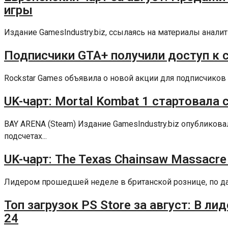
игры
Издание GamesIndustry.biz, ссылаясь на материалы аналит
Подписчики GTA+ получили доступ к сб
Rockstar Games объявила о новой акции для подписчиков 
UK-чарт: Mortal Kombat 1 стартовала 
BAY ARENA (Steam) Издание GamesIndustry.biz опублико
подсчетах...
UK-чарт: The Texas Chainsaw Massacre
Лидером прошедшей неделе в британской рознице, по данны
Топ загрузок PS Store за август: В ли
24