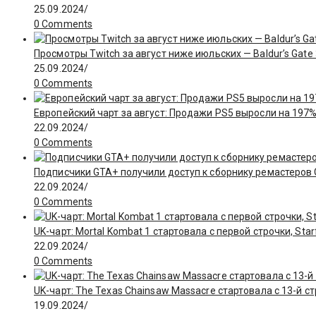
25.09.2024
/
0 Comments
Просмотры Twitch за август ниже июльских — Baldur’s Gate
25.09.2024
/
0 Comments
Европейский чарт за август: Продажи PS5 выросли на 197%
22.09.2024
/
0 Comments
Подписчики GTA+ получили доступ к сборнику ремастеров GT
22.09.2024
/
0 Comments
UK-чарт: Mortal Kombat 1 стартовала с первой строчки, Star
22.09.2024
/
0 Comments
UK-чарт: The Texas Chainsaw Massacre стартовала с 13-й с
19.09.2024
/