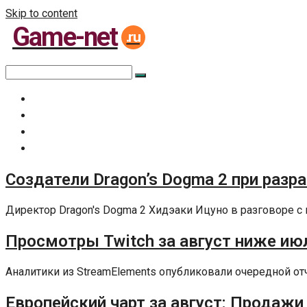
Skip to content
Game-net
.ru
Главная
Все статьи
Задать вопрос специалисту
Политика сайта
Создатели Dragon’s Dogma 2 при разр
Директор Dragon's Dogma 2 Хидэаки Ицуно в разговоре с 
Просмотры Twitch за август ниже июл
Аналитики из StreamElements опубликовали очередной отчет
Европейский чарт за август: Продажи