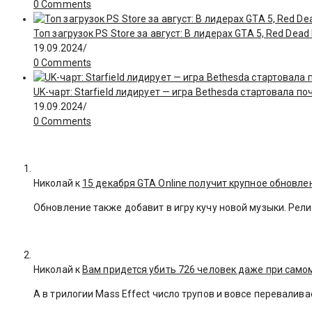
0 Comments
Топ загрузок PS Store за август: В лидерах GTA 5, Red Dea
19.09.2024
/
0 Comments
UK-чарт: Starfield лидирует — игра Bethesda стартовала поч
19.09.2024
/
0 Comments
Николай к
15 декабря GTA Online получит крупное обновле
Обновление также добавит в игру кучу новой музыки. Рели
Николай к
Вам придется убить 726 человек даже при сам
А в трилогии Mass Effect число трупов и вовсе переваливае