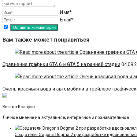
Имя*
Email*
Вам также может понравиться
Сравнение графики GTA 6 и GTA 5 на ранней стадии
04.09.
Очень красивая вода и автомобили в трейлере графическ
Виктор Казарин
Личное мнение на актуальное, интересное и познавательное
Создатели Dragon’s Dogma 2 при разработке вдохновлялис