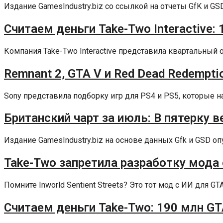
Издание GamesIndustry.biz со ссылкой на отчеты GfK и GS
Считаем деньги Take-Two Interactive:
Компания Take-Two Interactive представила квартальный о
Remnant 2, GTA V и Red Dead Redemptio
Sony представила подборку игр для PS4 и PS5, которые наи
Британский чарт за июль: В пятерку ве
Издание GamesIndustry.biz на основе данных Gfk и GSD оп
Take-Two запретила разработку мода 
Помните Inworld Sentient Streets? Это тот мод с ИИ для GT
Считаем деньги Take-Two: 190 млн GT