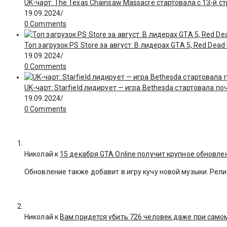
UK-чарт: The Texas Chainsaw Massacre стартовала с 13-й с
19.09.2024
/
0 Comments
Топ загрузок PS Store за август: В лидерах GTA 5, Red Dea
19.09.2024
/
0 Comments
UK-чарт: Starfield лидирует — игра Bethesda стартовала поч
19.09.2024
/
0 Comments
Николай к
15 декабря GTA Online получит крупное обновле
Обновление также добавит в игру кучу новой музыки. Рели
Николай к
Вам придется убить 726 человек даже при сам