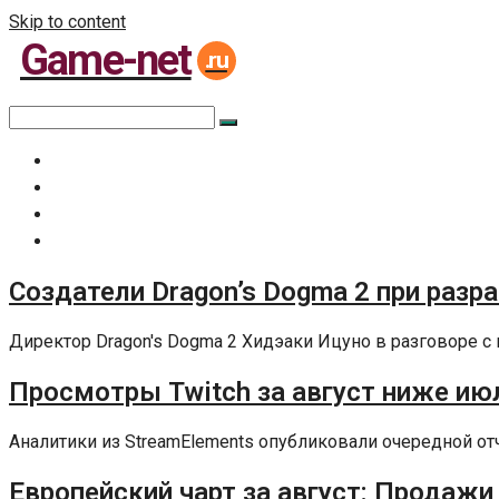
Skip to content
Game-net
.ru
Главная
Все статьи
Задать вопрос специалисту
Политика сайта
Создатели Dragon’s Dogma 2 при разр
Директор Dragon's Dogma 2 Хидэаки Ицуно в разговоре с 
Просмотры Twitch за август ниже июл
Аналитики из StreamElements опубликовали очередной отчет
Европейский чарт за август: Продажи