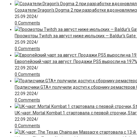
Создатели Dragon’s Dogma 2 при разработке вдохновлялис
25.09.2024
/
0 Comments
Просмотры Twitch за август ниже июльских — Baldur’s Gate
25.09.2024
/
0 Comments
Европейский чарт за август: Продажи PS5 выросли на 197%
22.09.2024
/
0 Comments
Подписчики GTA+ получили доступ к сборнику ремастеров GT
22.09.2024
/
0 Comments
UK-чарт: Mortal Kombat 1 стартовала с первой строчки, Star
22.09.2024
/
0 Comments