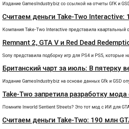
Издание GamesIndustry.biz со ссылкой на отчеты GfK и GS
Считаем деньги Take-Two Interactive:
Компания Take-Two Interactive представила квартальный о
Remnant 2, GTA V и Red Dead Redemptio
Sony представила подборку игр для PS4 и PS5, которые наи
Британский чарт за июль: В пятерку ве
Издание GamesIndustry.biz на основе данных Gfk и GSD оп
Take-Two запретила разработку мода 
Помните Inworld Sentient Streets? Это тот мод с ИИ для GT
Считаем деньги Take-Two: 190 млн GT