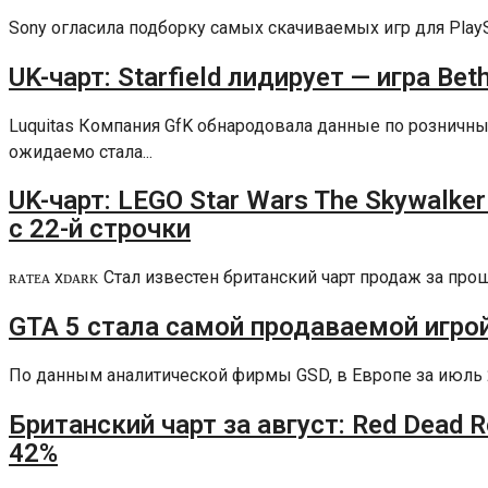
Sony огласила подборку самых скачиваемых игр для PlaySta
UK-чарт: Starfield лидирует — игра Be
Luquitas Компания GfK обнародовала данные по рознич
ожидаемо стала...
UK-чарт: LEGO Star Wars The Skywalke
с 22-й строчки
ʀᴀᴛᴇᴀ xᴅᴀʀᴋ Стал известен британский чарт продаж за п
GTA 5 стала самой продаваемой игро
По данным аналитической фирмы GSD, в Европе за июль 202
Британский чарт за август: Red Dead 
42%