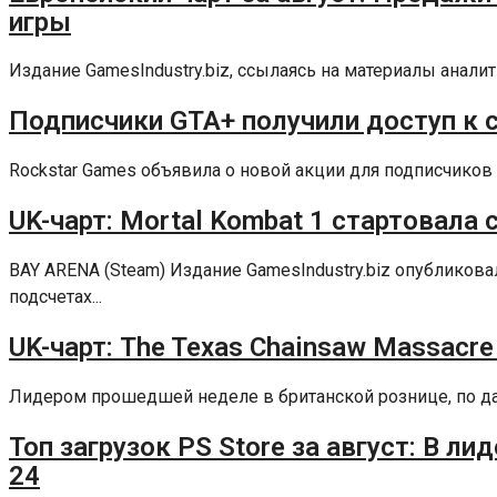
игры
Издание GamesIndustry.biz, ссылаясь на материалы аналит
Подписчики GTA+ получили доступ к сб
Rockstar Games объявила о новой акции для подписчиков 
UK-чарт: Mortal Kombat 1 стартовала 
BAY ARENA (Steam) Издание GamesIndustry.biz опублико
подсчетах...
UK-чарт: The Texas Chainsaw Massacre
Лидером прошедшей неделе в британской рознице, по данны
Топ загрузок PS Store за август: В ли
24